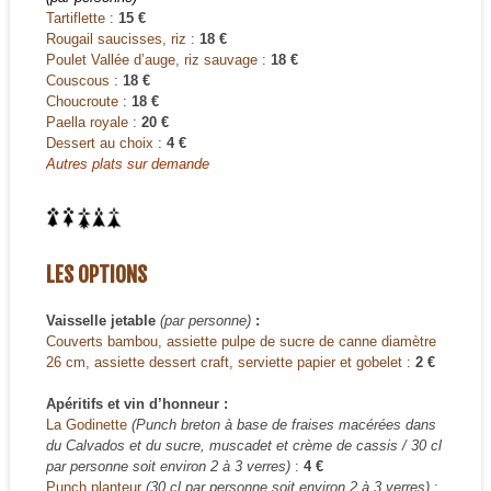
Tartiflette
:
15 €
Rougail saucisses, riz
:
18 €
Poulet Vallée d’auge, riz sauvage
:
18 €
Couscous
:
18 €
Choucroute
:
18 €
Paella royale
:
20 €
Dessert au choix
:
4 €
Autres plats sur demande
LES OPTIONS
Vaisselle jetable
(par personne)
:
Couverts bambou, assiette pulpe de sucre de canne diamètre
26 cm, assiette dessert craft, serviette papier et gobelet
:
2 €
Apéritifs et vin d’honneur :
La Godinette
(Punch breton à base de fraises macérées dans
du Calvados et du sucre, muscadet et crème de cassis / 30 cl
par personne soit environ 2 à 3 verres)
:
4 €
Punch planteur
(30 cl par personne soit environ 2 à 3 verres)
: