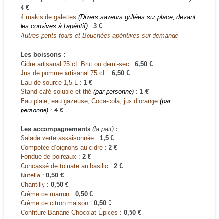
4 €
4 makis de galettes
(Divers saveurs grillées sur place, devant
les convives à l’apéritif)
:
3 €
Autres petits fours et Bouchées apéritives sur demande
Les boissons :
Cidre artisanal 75 cL Brut ou demi-sec
:
6,50 €
Jus de pomme artisanal 75 cL
:
6,50 €
Eau de source 1,5 L
:
1 €
Stand café soluble et thé
(par personne)
:
1 €
Eau plate, eau gazeuse, Coca-cola, jus d’orange
(par
personne)
:
4 €
Les accompagnements
(la part)
:
Salade verte assaisonnée
:
1,5 €
Compotée d’oignons au cidre
:
2 €
Fondue de poireaux
:
2 €
Concassé de tomate au basilic
:
2 €
Nutella
:
0,50 €
Chantilly
:
0,50 €
Crème de marron
:
0,50 €
Crème de citron maison
:
0,50 €
Confiture Banane-Chocolat-Épices
:
0,50 €