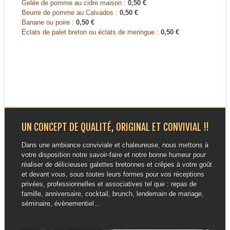
Gelée de pomme au cidre maison
:
0,50 €
Beurre de pomme au Calvados
:
0,50 €
Banane ou poire
:
0,50 €
Éclats de palet breton ou éclats de meringue
:
0,50 €
UN CONCEPT DE QUALITÉ, ORIGINAL ET CONVIVIAL !!
Dans une ambiance conviviale et chaleureuse, nous mettons à
votre disposition notre savoir-faire et notre bonne humeur pour
réaliser de délicieuses galettes bretonnes et crêpes à votre goût
et devant vous, sous toutes leurs formes pour vos réceptions
privées, professionnelles et associatives tel que : repas de
famille, anniversaire, cocktail, brunch, lendemain de mariage,
séminaire, évènementiel…