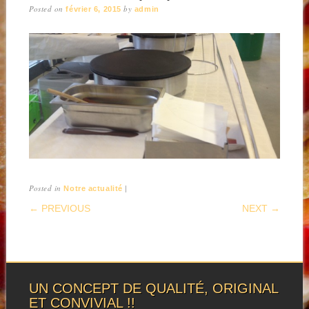
Posted on
by
février 6, 2015
admin
Posted in
|
Notre actualité
POST NAVIGATION
← PREVIOUS
NEXT →
UN CONCEPT DE QUALITÉ, ORIGINAL
ET CONVIVIAL !!