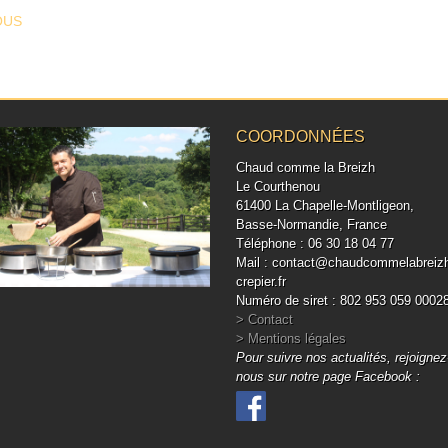
T NAVIGATION
OUS
COORDONNÉES
Chaud comme la Breizh
Le Courthenou
61400 La Chapelle-Montligeon,
Basse-Normandie, France
Téléphone : 06 30 18 04 77
Mail : contact@chaudcommelabreiz
crepier.fr
Numéro de siret : 802 953 059 0002
> Contact
> Mentions légales
Pour suivre nos actualités, rejoignez
nous sur notre page Facebook :