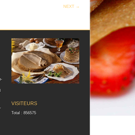
NEXT →
h-
8
VISITEURS
-
Total : 856575