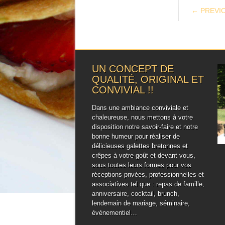
POS
← PREVI
UN CONCEPT DE
QUALITÉ, ORIGINAL ET
CONVIVIAL !!
Dans une ambiance conviviale et
chaleureuse, nous mettons à votre
disposition notre savoir-faire et notre
bonne humeur pour réaliser de
délicieuses galettes bretonnes et
crêpes à votre goût et devant vous,
sous toutes leurs formes pour vos
réceptions privées, professionnelles et
associatives tel que : repas de famille,
anniversaire, cocktail, brunch,
lendemain de mariage, séminaire,
évènementiel…