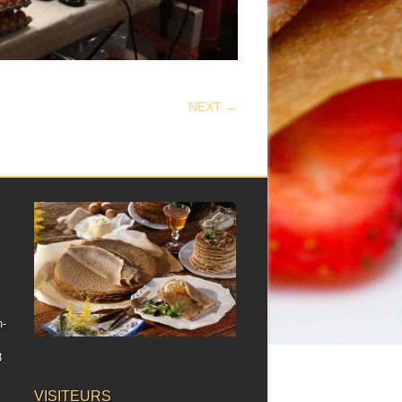
NEXT →
h-
8
VISITEURS