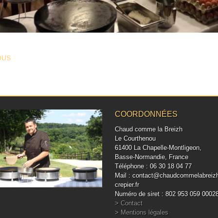
T NAVIGATION
OUS
COORDONNÉES
Chaud comme la Breizh
Le Courthenou
61400 La Chapelle-Montligeon,
Basse-Normandie, France
Téléphone : 06 30 18 04 77
Mail : contact@chaudcommelabreiz
crepier.fr
Numéro de siret : 802 953 059 0002
> Contact
> Mentions légales