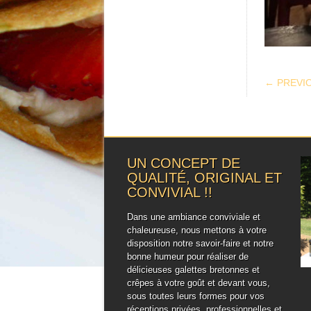
POS
← PREVI
UN CONCEPT DE
QUALITÉ, ORIGINAL ET
CONVIVIAL !!
Dans une ambiance conviviale et
chaleureuse, nous mettons à votre
disposition notre savoir-faire et notre
bonne humeur pour réaliser de
délicieuses galettes bretonnes et
crêpes à votre goût et devant vous,
sous toutes leurs formes pour vos
réceptions privées, professionnelles et