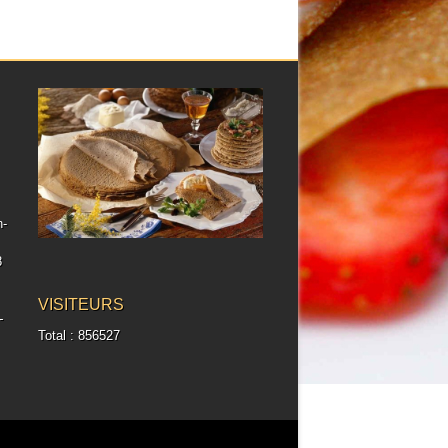
h-
8
VISITEURS
-
Total : 856527