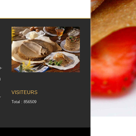
h-
8
VISITEURS
-
Total : 856509