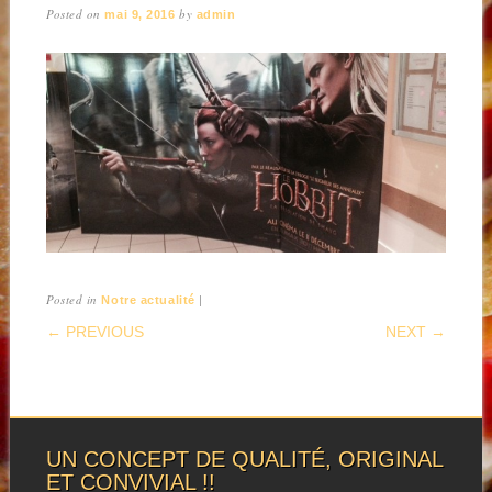
Posted on
by
mai 9, 2016
admin
Posted in
|
Notre actualité
POST NAVIGATION
← PREVIOUS
NEXT →
UN CONCEPT DE QUALITÉ, ORIGINAL
ET CONVIVIAL !!