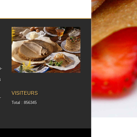
h-
8
VISITEURS
-
Total : 856345