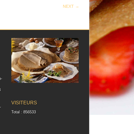
NEXT →
h-
8
VISITEURS
-
Total : 856533