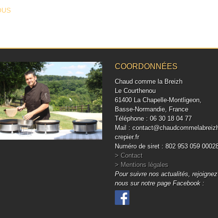
T NAVIGATION
OUS
COORDONNÉES
Chaud comme la Breizh
Le Courthenou
61400 La Chapelle-Montligeon,
Basse-Normandie, France
Téléphone : 06 30 18 04 77
Mail : contact@chaudcommelabreiz
crepier.fr
Numéro de siret : 802 953 059 0002
> Contact
> Mentions légales
Pour suivre nos actualités, rejoignez
nous sur notre page Facebook :