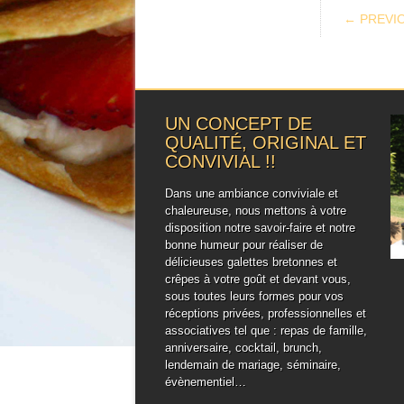
POS
← PREVI
UN CONCEPT DE
QUALITÉ, ORIGINAL ET
CONVIVIAL !!
Dans une ambiance conviviale et
chaleureuse, nous mettons à votre
disposition notre savoir-faire et notre
bonne humeur pour réaliser de
délicieuses galettes bretonnes et
crêpes à votre goût et devant vous,
sous toutes leurs formes pour vos
réceptions privées, professionnelles et
associatives tel que : repas de famille,
anniversaire, cocktail, brunch,
lendemain de mariage, séminaire,
évènementiel…