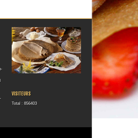
h-
8
VISITEURS
-
Total : 856403