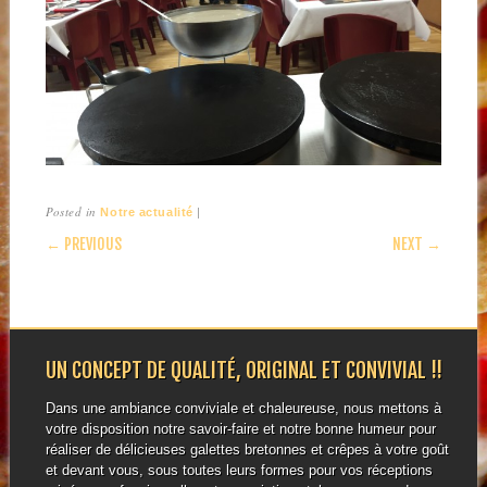
Posted in
|
Notre actualité
POST NAVIGATION
← PREVIOUS
NEXT →
UN CONCEPT DE QUALITÉ, ORIGINAL ET CONVIVIAL !!
Dans une ambiance conviviale et chaleureuse, nous mettons à
votre disposition notre savoir-faire et notre bonne humeur pour
réaliser de délicieuses galettes bretonnes et crêpes à votre goût
et devant vous, sous toutes leurs formes pour vos réceptions