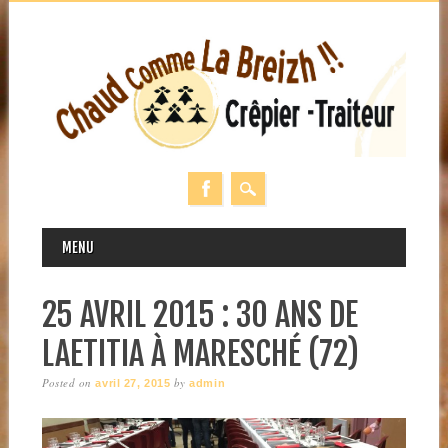
MAIN MENU
Skip
MENU
to
content
25 AVRIL 2015 : 30 ANS DE
LAETITIA À MARESCHÉ (72)
Posted on
by
avril 27, 2015
admin