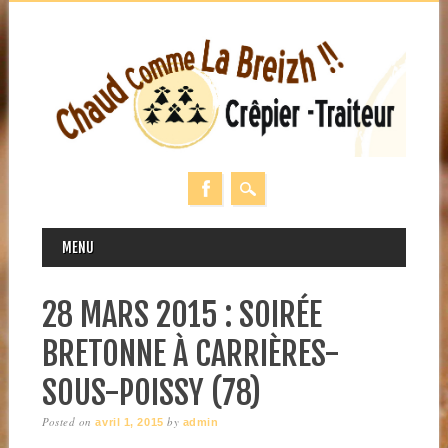
MAIN MENU
Skip
MENU
to
content
28 MARS 2015 : SOIRÉE
BRETONNE À CARRIÈRES-
SOUS-POISSY (78)
Posted on
by
avril 1, 2015
admin