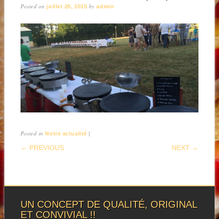
Posted on
by
juillet 20, 2015
admin
Posted in
|
Notre actualité
POST NAVIGATION
← PREVIOUS
NEXT →
UN CONCEPT DE QUALITÉ, ORIGINAL
ET CONVIVIAL !!