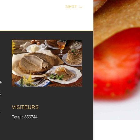
NEXT →
h-
8
VISITEURS
-
Total : 856744