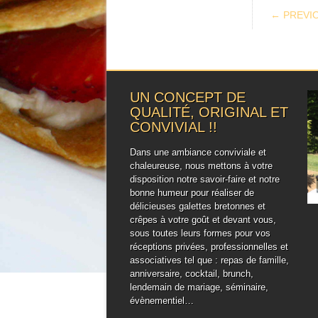
POS
← PREVI
UN CONCEPT DE
QUALITÉ, ORIGINAL ET
CONVIVIAL !!
Dans une ambiance conviviale et
chaleureuse, nous mettons à votre
disposition notre savoir-faire et notre
bonne humeur pour réaliser de
délicieuses galettes bretonnes et
crêpes à votre goût et devant vous,
sous toutes leurs formes pour vos
réceptions privées, professionnelles et
associatives tel que : repas de famille,
anniversaire, cocktail, brunch,
lendemain de mariage, séminaire,
évènementiel…