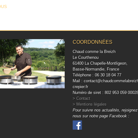
T NAVIGATION
OUS
COORDONNÉES
Chaud comme la Breizh
Le Courthenou
61400 La Chapelle-Montligeon,
Basse-Normandie, France
Téléphone : 06 30 18 04 77
Mail : contact@chaudcommelabreiz
crepier.fr
Numéro de siret : 802 953 059 0002
> Contact
> Mentions légales
Pour suivre nos actualités, rejoignez
nous sur notre page Facebook :