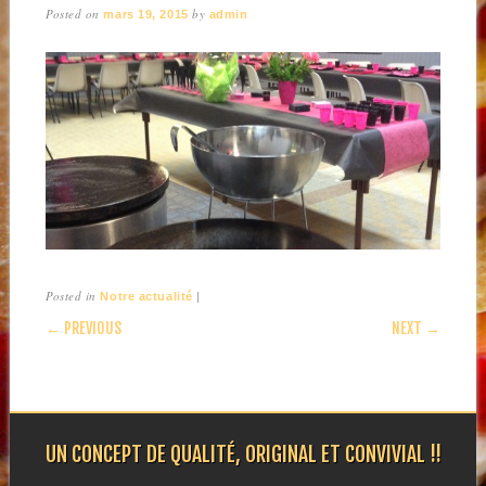
Posted on
by
mars 19, 2015
admin
Posted in
|
Notre actualité
POST NAVIGATION
← PREVIOUS
NEXT →
UN CONCEPT DE QUALITÉ, ORIGINAL ET CONVIVIAL !!