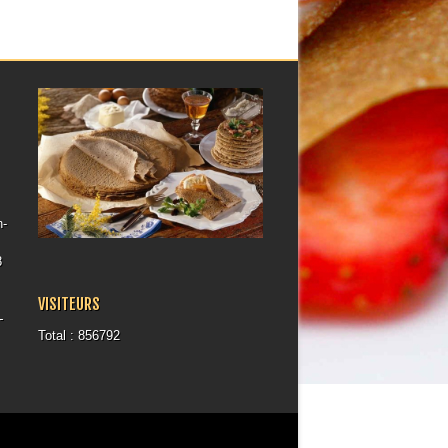
h-
8
VISITEURS
-
Total : 856792