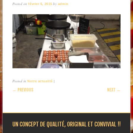
Posted on
by
février 6, 2015
admin
Posted in
|
Notre actualité
POST NAVIGATION
← PREVIOUS
NEXT →
UN CONCEPT DE QUALITÉ, ORIGINAL ET CONVIVIAL !!