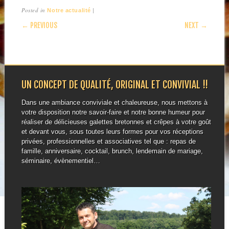
Posted in
|
Notre actualité
POST NAVIGATION
← PREVIOUS
NEXT →
UN CONCEPT DE QUALITÉ, ORIGINAL ET CONVIVIAL !!
Dans une ambiance conviviale et chaleureuse, nous mettons à
votre disposition notre savoir-faire et notre bonne humeur pour
réaliser de délicieuses galettes bretonnes et crêpes à votre goût
et devant vous, sous toutes leurs formes pour vos réceptions
privées, professionnelles et associatives tel que : repas de
famille, anniversaire, cocktail, brunch, lendemain de mariage,
séminaire, évènementiel…