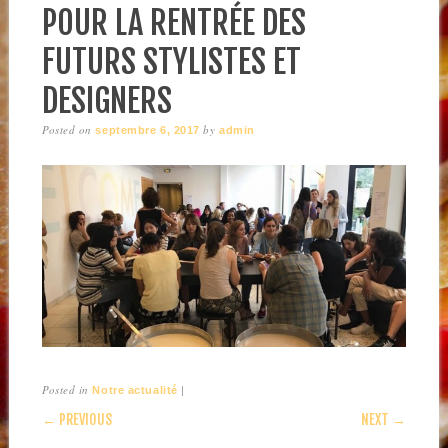
POUR LA RENTRÉE DES
FUTURS STYLISTES ET
DESIGNERS
Posted on
by
septembre 6, 2017
admin
Posted in
|
Notre actualité
POST NAVIGATION
← PREVIOUS
NEXT →