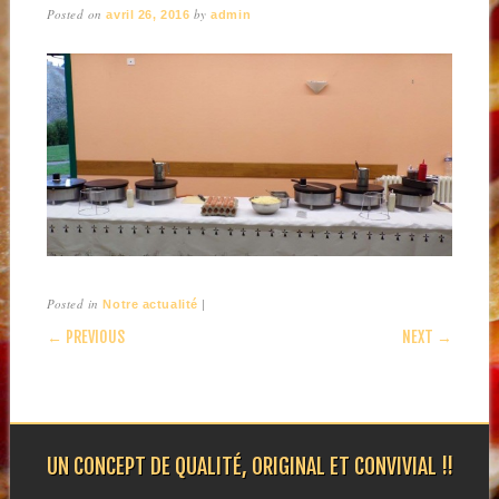
Posted on
by
avril 26, 2016
admin
Posted in
|
Notre actualité
POST NAVIGATION
← PREVIOUS
NEXT →
UN CONCEPT DE QUALITÉ, ORIGINAL ET CONVIVIAL !!