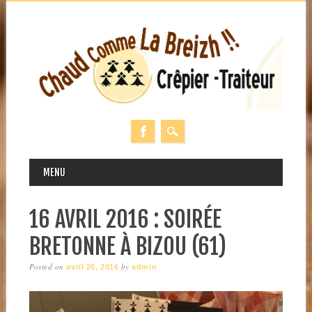
MAIN MENU
Skip
MENU
to
content
16 AVRIL 2016 : SOIRÉE
BRETONNE À BIZOU (61)
Posted on
by
avril 20, 2016
admin