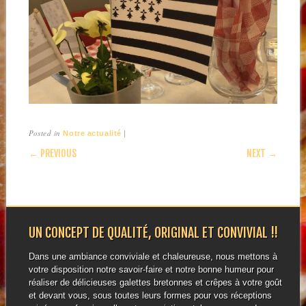
Posted in
|
Notre actualité
POST NAVIGATION
← PREVIOUS
NEXT →
UN CONCEPT DE QUALITÉ, ORIGINAL ET CONVIVIAL !!
Dans une ambiance conviviale et chaleureuse, nous mettons à
votre disposition notre savoir-faire et notre bonne humeur pour
réaliser de délicieuses galettes bretonnes et crêpes à votre goût
et devant vous, sous toutes leurs formes pour vos réceptions