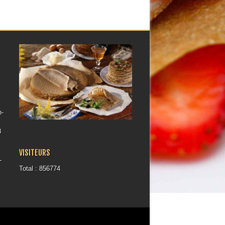
h-
8
VISITEURS
-
Total : 856774